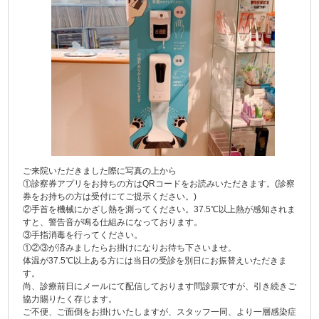
ご来院いただきました際に写真の上から
①診察券アプリをお持ちの方はQRコードをお読みいただきます。(診察
券をお持ちの方は受付にてご提示ください。)
②手首を機械にかざし熱を測ってください。37.5℃以上熱が感知されま
すと、警告音が鳴る仕組みになっております。
③手指消毒を行ってください。
①②③が済みましたらお掛けになりお待ち下さいませ。
体温が37.5℃以上ある方には当日の受診を別日にお振替えいただきま
す。
尚、診療前日にメールにて配信しております問診票ですが、引き続きご
協力賜りたく存じます。
ご不便、ご面倒をお掛けいたしますが、スタッフ一同、より一層感染症