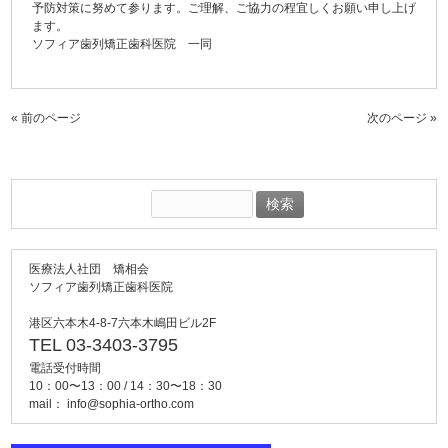
予防対策に努めて参ります。ご理解、ご協力の程宜しくお願い申し上げ
ます。
ソフィア歯列矯正歯科医院 一同
« 前のページ
次のページ »
検
索:
医療法人社団 矯相会
ソフィア歯列矯正歯科医院
港区六本木4-8-7六本木嶋田ビル2F
TEL 03-3403-3795
電話受付時間
10：00〜13：00 / 14：30〜18：30
mail：
info@sophia-ortho.com