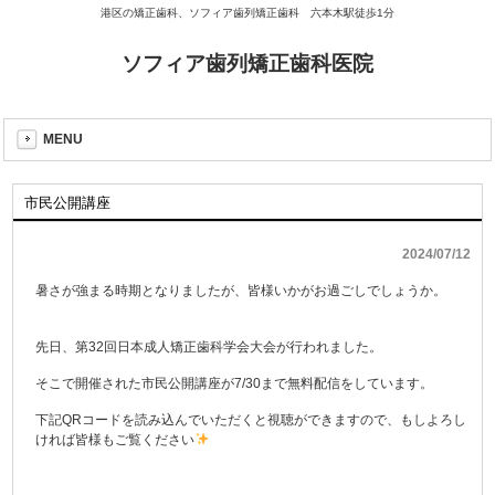
港区の矯正歯科、ソフィア歯列矯正歯科 六本木駅徒歩1分
ソフィア歯列矯正歯科医院
MENU
市民公開講座
2024/07/12
暑さが強まる時期となりましたが、
皆様いかがお過ごしでしょうか。
先日、第32回日本成人矯正歯科学会大会が行われました。
そこで開催された市民公開講座が7/
30まで無料配信をしています。
下記QRコードを読み込んでいただくと視聴ができますので、
もしよろし
ければ皆様もご覧ください