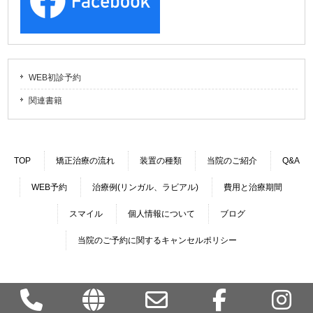
WEB初診予約
関連書籍
TOP
矯正治療の流れ
装置の種類
当院のご紹介
Q&A
WEB予約
治療例(リンガル、ラビアル)
費用と治療期間
スマイル
個人情報について
ブログ
当院のご予約に関するキャンセルポリシー
Copyright © 2026 ソフィア歯列矯正歯科医院 All rights Reserved.
Phone
MAP
Email
Facebo
I