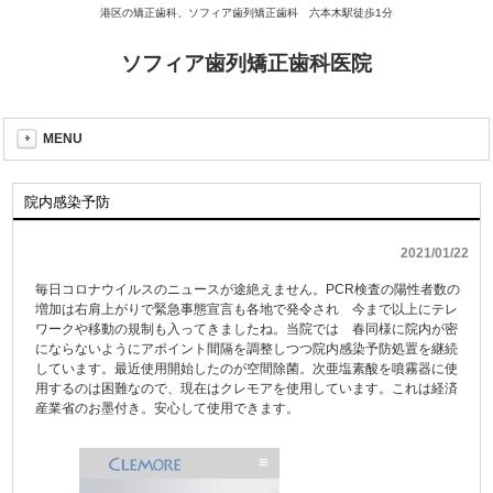
港区の矯正歯科、ソフィア歯列矯正歯科 六本木駅徒歩1分
ソフィア歯列矯正歯科医院
MENU
院内感染予防
2021/01/22
毎日コロナウイルスのニュースが途絶えません。PCR検査の陽性者数の
増加は右肩上がりで緊急事態宣言も各地で発令され 今まで以上にテレ
ワークや移動の規制も入ってきましたね。当院では 春同様に院内が密
にならないようにアポイント間隔を調整しつつ院内感染予防処置を継続
しています。最近使用開始したのが空間除菌。次亜塩素酸を噴霧器に使
用するのは困難なので、現在はクレモアを使用しています。これは経済
産業省のお墨付き。安心して使用できます。