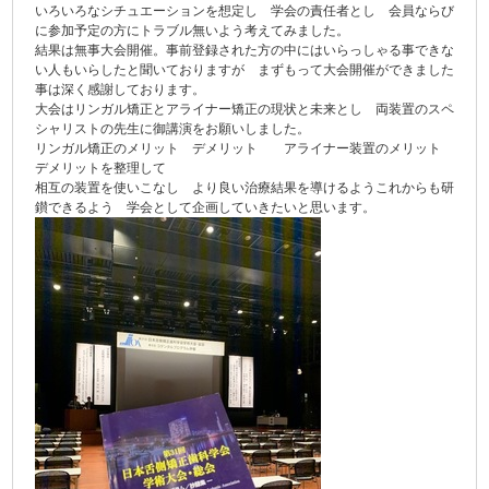
いろいろなシチュエーションを想定し 学会の責任者とし 会員ならび
に参加予定の方にトラブル無いよう考えてみました。
結果は無事大会開催。事前登録された方の中にはいらっしゃる事できな
い人もいらしたと聞いておりますが まずもって大会開催ができました
事は深く感謝しております。
大会はリンガル矯正とアライナー矯正の現状と未来とし 両装置のスペ
シャリストの先生に御講演をお願いしました。
リンガル矯正のメリット デメリット アライナー装置のメリット
デメリットを整理して
相互の装置を使いこなし より良い治療結果を導けるようこれからも研
鑚できるよう 学会として企画していきたいと思います。