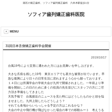
港区の矯正歯科、ソフィア歯列矯正歯科 六本木駅徒歩1分
ソフィア歯列矯正歯科医院
MENU
31回日本舌側矯正歯科学会開催
2019/10/17
台風19号により災害に遭われた方にはお見舞いを申し上げます。
大きな爪痕を残した19号 東京エリアでも甚大な被害が出ています。早
急な復興により日々の日常生活に戻れますよう心から願っております。
１４日には所属学会の学術大会が九州で開催されました。一年前より準
備を開始しこの日のために多くの役員の先生並びにスタッフの方にご尽
力頂き準備をしてきました
天気予報で 台風接近のニュースを見た時にはどうしたものかと頭を悩
ませました。九州上陸したらどうしよう？
それても各地からいらっしゃる予定の方はこれるかな？
大会の中止や飛行機が飛ばなかった場合の車での移動ルート 考えうる