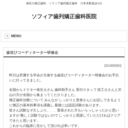
港区の矯正歯科、ソフィア歯列矯正歯科 六本木駅徒歩1分
ソフィア歯列矯正歯科医院
MENU
歯並びコーディネーター研修会
2019/09/02
昨日は所属する学会が主催する歯並びコーディネーター研修会のお手伝
いに行ってきました。
全国からドクター衛生士さん 歯科助手さん 受付スタッフ 技工士さんと沢
山の方が全国から集まってくださりました。
矯正歯科治療について みんなが しっかりと患者さんにお話しできるよう
に矯正の基本的事項を講義し 最後には認定試験があります。
皆さん試験なぞ久しぶり、、、緊張された方もいらっしゃったかと思い
ますが 難しく試験ではないので しっかりと受講していただければクリア
できたと思います。
これからの臨床に生かして頂ければ幸いです。