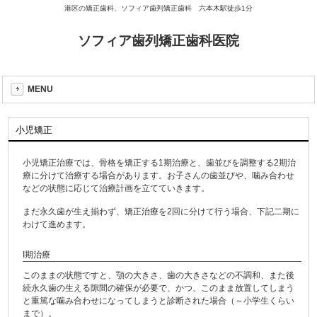
港区の矯正歯科、ソフィア歯列矯正歯科 六本木駅徒歩1分
ソフィア歯列矯正歯科医院
MENU
小児矯正
小児矯正治療では、骨格を矯正する1期治療と、歯並びを調整する2期治
療に分けて治療する場合があります。お子さんの歯並びや、噛み合わせ
などの状態に応じて治療計画を立てていきます。
まだ永久歯が生え揃わず、矯正治療を2回に分けて行う場合、下記二期に
わけて進めます。
I期治療
このままの状態ですと、顎の大きさ、歯の大きさなどの不調和、また後
続永久歯の生える隙間の確保が必要で、かつ、このまま放置してしまう
と重篤な噛み合わせになってしまうと診断された場合（～小学生くらい
まで）。