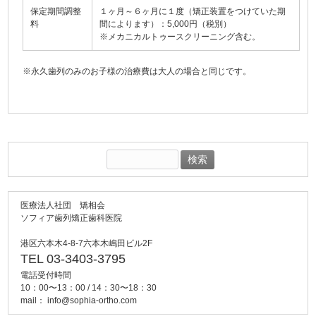
保定期間調整
１ヶ月～６ヶ月に１度（矯正装置をつけていた期
料
間によります）：5,000円（税別）
※メカニカルトゥースクリーニング含む。
※永久歯列のみのお子様の治療費は大人の場合と同じです。
検
索:
医療法人社団 矯相会
ソフィア歯列矯正歯科医院
港区六本木4-8-7六本木嶋田ビル2F
TEL 03-3403-3795
電話受付時間
10：00〜13：00 / 14：30〜18：30
mail：
info@sophia-ortho.com