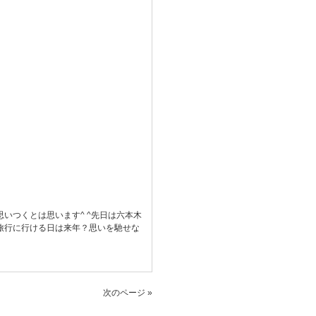
いつくとは思います^ ^先日は六本木
旅行に行ける日は来年？思いを馳せな
次のページ »