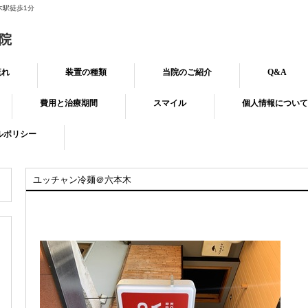
木駅徒歩1分
院
流れ
装置の種類
当院のご紹介
Q&A
費用と治療期間
スマイル
個人情報について
ルポリシー
ユッチャン冷麺＠六本木