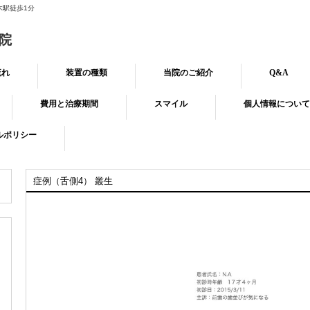
木駅徒歩1分
院
流れ
装置の種類
当院のご紹介
Q&A
費用と治療期間
スマイル
個人情報について
ルポリシー
症例（舌側4） 叢生